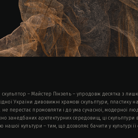
кульптор – Майстер Пінзель – упродовж десятка з лишком
ідної України дивовижні храмові скульптури, пластику н
 не перестає промовляти і до ума сучасної, модерної люди
жно занедбаних архітектурних середовищ, ці скульптури в
ашої культури – тим, що дозволяє бачити у культурі її