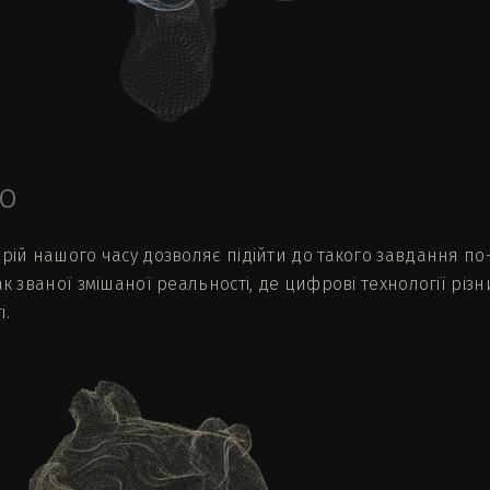
о
арій нашого часу дозволяє підійти до такого завдання по
ак званої змішаної реальності, де цифрові технології р
і.