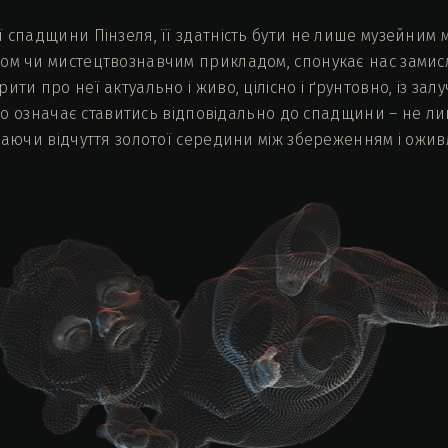
ї спадщини Пінзеля, її здатність бути не лише музейним
ом чи мистецтвознавчим прикладом, спонукає нас замисл
ити про неї актуально і живо, цілісно і ґрунтовно, із за
ж що означає ставитись відповідально до спадщини – не лиш
ачаючи відчуття золотої середини між збереженням і ожи