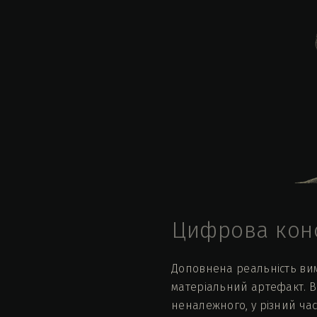
Цифрова кон
Доповнена реальність вима
матеріальний артефакт. Ві
неналежного, у різний ча