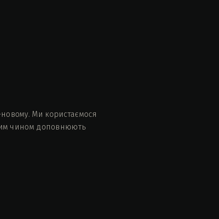
-новому. Ми користаємося
ізним чином доповнюють