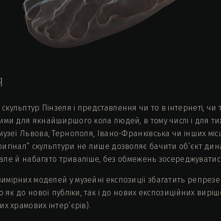
я
ульптур Пінзеля і представлення чи то в інтернеті, чи 
ми для якнайширшого кола людей, в тому числі і для тих,
узеї Львова, Тернополя, Івано-Франківська чи інших міс
гінал” скульптури не лише дозволяє бачити об’єкт динамі
, але й набагато триваліше, без обмежень зосереджуватис
мірних моделей у музейні експозиції збагатить репрезен
о як до нової публіки, так і до нових експозиційних виріш
х храмових інтер’єрів).