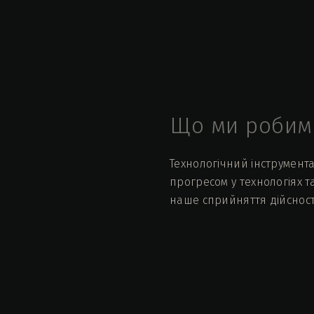
Що ми робим
Технологічний інструмент
прогресом у технологіях т
наше сприйняття дійсност