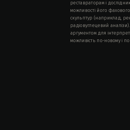
реставраторам і дослідни
можливості його фахового
скульптур (наприклад, ре
радіовуглецевий аналізи)
аргументом для інтерпрета
можливість по-новому і п