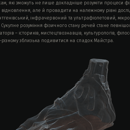
кам, які зможуть не лише докладніше розуміти процеси фі
 відновлення, але й провадити на належному рівні дос
нтгенівський, інфрачервоний та ультрафіолетовий, мікро
. Сукупне розуміння фізичного стану речей стане певні
торів – істориків, мистецтвознавців, культурологів, філос
о-різному зблизька подивитися на спадок Майстра.