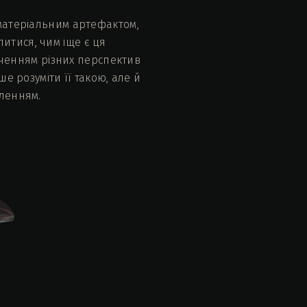
 матеріальним артефактом,
итися, чим іще є ця
лученням різних перспектив
е розуміти її такою, але й
вленням.