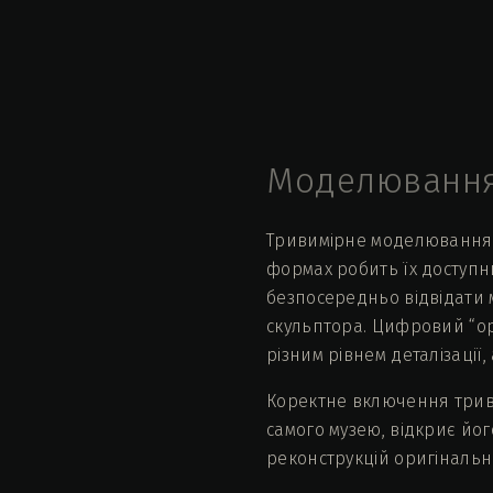
Моделюванн
Тривимірне моделювання ск
формах робить їх доступни
безпосередньо відвідати м
скульптора. Цифровий “ори
різним рівнем деталізації
Коректне включення триви
самого музею, відкриє йог
реконструкцій оригінальни