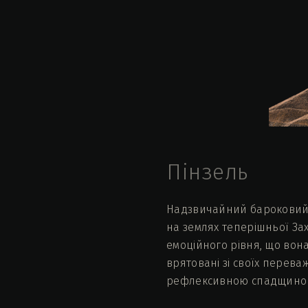
Пінзель
Надзвичайний бароковий с
на землях теперішньої Зах
емоційного рівня, що вона
врятовані зі своїх перева
рефлексивною спадщиною н