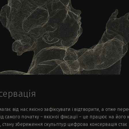
сервація
гає від нас якісно зафіксувати і відтворити, а отже пер
д самого початку – якісної фіксації – це працює на його 
с, стану збереження скульптур цифрова консервація стає