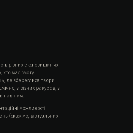
то в різних експозиційних
 хто має змогу
ць, де збереглися твори
чно, з різних ракурсів, з
ь над ним.
таційні можливості і
ень (скажімо, віртуальних