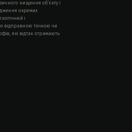
зичного нищення об’єкту і
лідження окремих
скопічний і
шою відправною точкою чи
офів, які відтак отримають