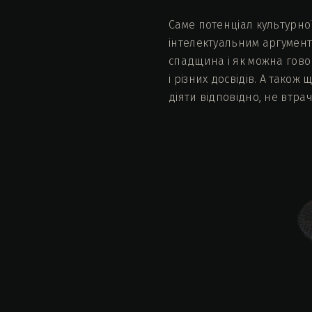
Саме потенціал культурно
інтелектуальним аргумент
спадщина і як можна говор
і різних досвідів. А тако
діяти відповідно, не втр