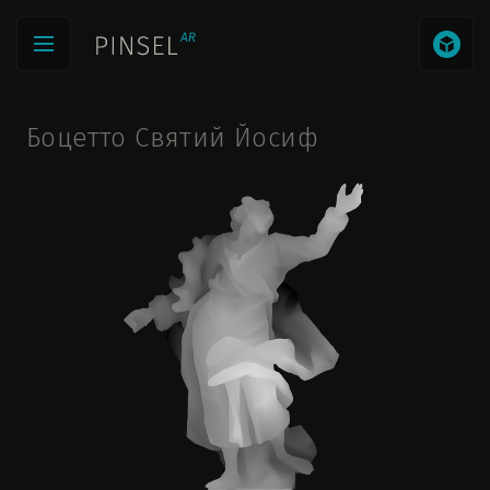
Боцетто Святий Йосиф