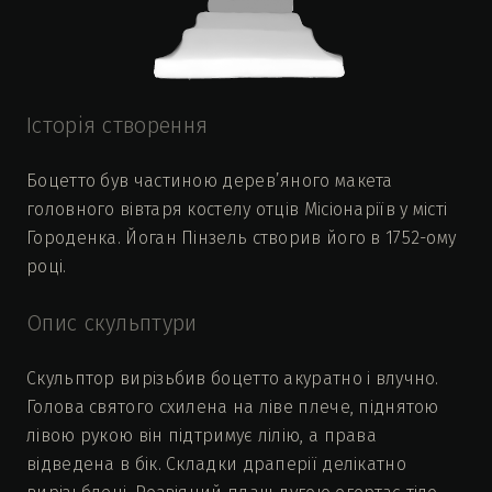
Історія створення
Боцетто був частиною дерев’яного макета
головного вівтаря костелу отців Місіонаріїв у місті
Городенка. Йоган Пінзель створив його в 1752-ому
році.
Опис скульптури
Скульптор вирізьбив боцетто акуратно і влучно.
Голова святого схилена на ліве плече, піднятою
лівою рукою він підтримує лілію, а права
відведена в бік. Складки драперії делікатно