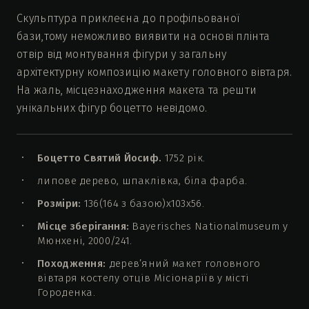
Скульптура приклеєна до профільованої
бази,тому неможливо виявити на основі плінта
отвір від монтування фігури у загальну
архітектурну композицію макету головного вівтаря.
На жаль, місцезнаходження макета та решти
унікальних фігур боцетто невідомо.
Боцетто Святий Йосиф.
1752 рік.
липове дерево, шпаклівка, біла фарба.
Розміри:
136(164 з базою)x103x56.
Місце зберігання:
Bayerisches Nationalmuseum у
Мюнхені, 2000/241.
Походження:
дерев’яний макет головного
вівтаря костелу отців Місіонаріїв у місті
Городенка.