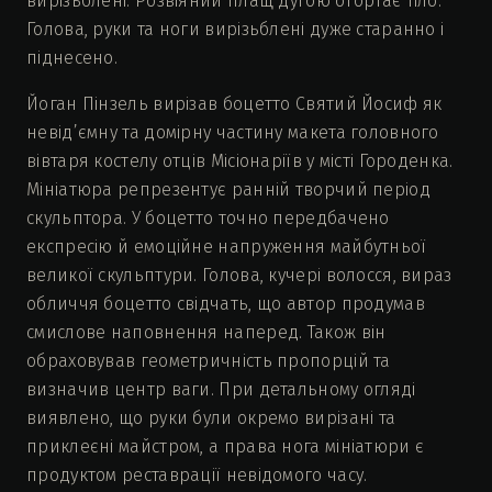
вирізьблені. Розвіяний плащ дугою огортає тіло.
Голова, руки та ноги вирізьблені дуже старанно і
піднесено.
Йоган Пінзель вирізав боцетто Святий Йосиф як
невід’ємну та домірну частину макета головного
вівтаря костелу отців Місіонаріїв у місті Городенка.
Мініатюра репрезентує ранній творчий період
скульптора. У боцетто точно передбачено
експресію й емоційне напруження майбутньої
великої скульптури. Голова, кучері волосся, вираз
обличчя боцетто свідчать, що автор продумав
смислове наповнення наперед. Також він
обраховував геометричність пропорцій та
визначив центр ваги. При детальному огляді
виявлено, що руки були окремо вирізані та
приклеєні майстром, а права нога мініатюри є
продуктом реставрації невідомого часу.