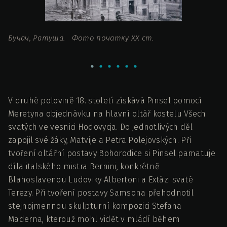
Бучач, Ратуша. Фото початку ХХ ст.
Пі
п
V druhé polovině 18. století získává Pinsel pomocí
Meretyna objednávku na hlavní oltář kostelu Všech
svatých ve vesnici Hodovycja. Do jednotlivých děl
zapojil své žáky, Matvije a Petra Polejovských. Při
tvoření oltářní postavy Bohorodice si Pinsel pamatuje
díla italského mistra Bernini, konkrétně
Blahoslavenou Ludoviky Albertoni a Extázi svaté
Terezy. Při tvoření postavy Samsona přehodnotil
stejnojmennou skulpturní kompozici Stefana
Maderna, kterouž mohl vidět v mládí během