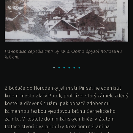
Панорама середмістя Бучача. Фото другої половини
Я
ХІХ ст.
Z Bučače do Horodenky jel mistr Pinsel nejedenkrát
kolem města Zlatý Potok, prohlížel starý zámek, zděný
kostel a dřevěný chrám; pak bohatě zdobenou
kamennou řezbou vjezdovou bránu Černelického
zámku. V kostele dominikánských kněží v Zlatém
Potoce stvoří dva přídělky. Nezapomněl ani na