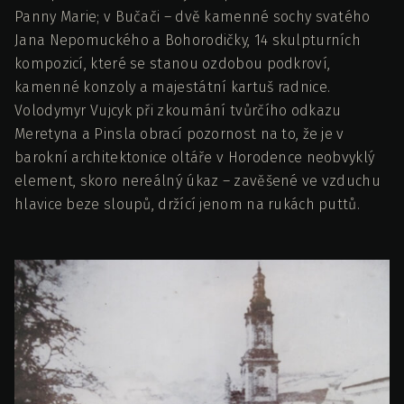
Panny Marie; v Bučači – dvě kamenné sochy svatého
Jana Nepomuckého a Bohorodičky, 14 skulpturních
kompozicí, které se stanou ozdobou podkroví,
kamenné konzoly a majestátní kartuš radnice.
Volodymyr Vujcyk při zkoumání tvůrčího odkazu
Meretyna a Pinsla obrací pozornost na to, že je v
barokní architektonice oltáře v Horodence neobvyklý
element, skoro nereálný úkaz – zavěšené ve vzduchu
hlavice beze sloupů, držící jenom na rukách puttů.