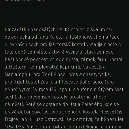
Na začátku padesátých let 18. století získal mistr
objednávku od Jana Kajetana Jabłonowskiho na řadu
dřevěných soch pro klášterský kostel v Marijampole. V
této době se město aktivně vyvíjelo: staví se nové
bastionové pevnosti středoměsta, zámek, farní kostel
a klášterní komplex otců kapucínů. Na cestě k
Marijampolu projížděl Pinsel přes Monastyrys’ka,
prohlížel kostel Zesnutí Přesvaté Bohorodice (pro
něhož vytvoří v roce 1761 spolu s Antonem Štýlem šest
soch), dva dřevěných kostely, prostorné trhové
náměstí. Poté se dostane do Ústja Zeleného, kde se
právě dokončovalastavba zděného kostela Nejsvětější
Trojice. Jan Juliusz Ostrowski se domnívá, že během let
1754-1755 Pinsel mohl byt autorem dekorací chrámu v