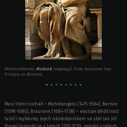
Мікеланджело,
Мойсей
(мармур). Рим, базиліка Сан-
М
П’єтро-ін-Вінколі.
Па
Mezi třemi sochaři – Michelangelo (1475-1564), Bernini
(1598-1680), Braunem (1684-1738) – existuje dědičnost
tvůrčí myšlenky. Jejich následovníkem se stál Jan Jiří
Pinsel (narodil se v letech 1707-1720, zemřel v letech