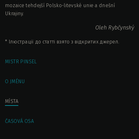
mozaice tehdejší Polsko-litevské unie a dnešní
Ukrajiny.
Oleh Rybčynský
* Ілюстрації до статті взято з відкритих джерел.
MISTR PINSEL
O JMÉNU
MÍSTA
ČASOVÁ OSA