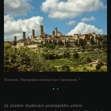
Тоскана. Панорама міста Сан-Гіміньяно. *
Ри
Za účelem studování pronikavého umění