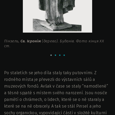
Пінзель,
Св. Ієронім
(дерево). Буданів. Фото кінця ХХ
Пі
ст.
ХХ
Po staletích se jeho díla staly taky putovními. Z
rodného místa je převezli do výstavních sálů a
muzeových fondů. Avšak v čase se staly “namodlené”
a těsně spjaté s místem svého narození. Jsou nosiče
pamětí o chrámech, o lidech, které se o ně staraly a
které se na ně obracely. A tak se stál Pinsel a jeho
sochy organickou, vypovídající částí v složité kulturní