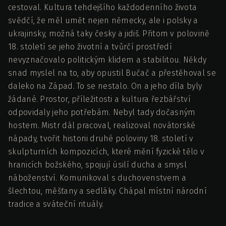
cestoval. Kultura tehdejšího každodenního života
svědčí, že měl umět nejen německy, ale i polsky a
ukrajinsky, možná taky česky a jidiš. Přitom v polovině
18. století se jeho životní a tvůrčí prostředí
nevyznačovalo politickým klidem a stabilitou. Někdy
snad myslel na to, aby opustil Bučač a přestěhoval se
daleko na Západ. To se nestalo. On a jeho díla byly
žádané. Prostor, příležitosti a kultura řezbářství
odpovidaly jeho potřebám. Nebyl tady dočasným
hostem. Mistr dál pracoval, realizoval novátorské
nápady, tvořit historii druhé poloviny 18. století v
skulpturních kompozicích, které mění fyzické tělo v
hranicích božského, spojují úsilí ducha a smysl
náboženství. Komunikoval s duchovenstvem a
šlechtou, měšťany a sedláky. Chápal místní národní
tradice a sváteční rituály.