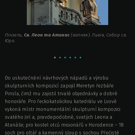
Пінзель,
Св. Леон та Атанас
(вапняк). Львів, Собор св.
Пі
Юра.
(
Пр
Do uskutečnění návrhových nápadů a výrobu
skulpturních kompozicí zapojil Meretyn řezbáře
Pinsla, čimž mu zajistil trvalé objednávky a dobré
honoráře. Pro řeckokatolickou katedrálu ve Lvově
vykoná místr monumentální skulpturní kompozici
svatého Jirí a, pravdepodobně, svatých Leona a
Atanáše; pro kostel otců misionářů v Horodence – 18
soch pro oltář a kamenný sloup s sochou Přečisté