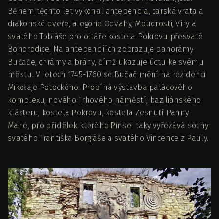
Během těchto let vykonal antependia, carská vrata a
diakonské dveře, alegorie Odvahy, Moudrosti, Víry a
svatého Tobiáše pro oltáře kostela Pokrovu přesvaté
Bohorodice. Na antependíích zobrazuje panorámy
Bučače, chrámy a brány, čímž ukazuje úctu ke svému
městu. V letech 1745-1760 se Bučač mění na rezidenci
Mikołaje Potockého. Probíhá výstavba palácového
komplexu, nového Trhového náměstí, baziliánského
klášteru, kostela Pokrovu, kostela Zesnutí Panny
Marie, pro přídělek kterého Pinsel taky vyřezává sochy
svatého Františka Borgiáše a svatého Vincence z Pauly.