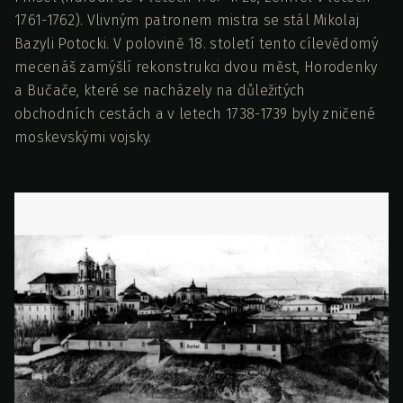
1761-1762). Vlivným patronem mistra se stál Mikolaj
Bazyli Potocki. V polovině 18. století tento cílevědomý
mecenáš zamýšlí rekonstrukci dvou měst, Horodenky
a Bučače, které se nacházely na důležitých
obchodních cestách a v letech 1738-1739 byly zničené
moskevskými vojsky.