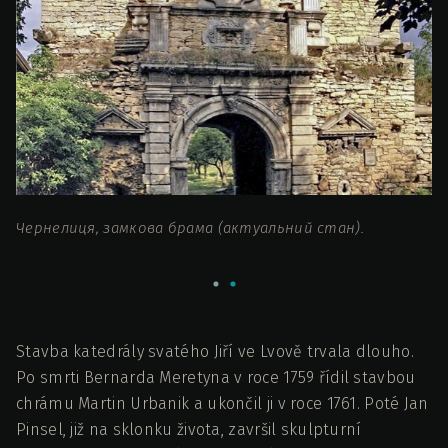
Чернелиця, замкова брама (актуальний стан).
Пі
ст
Stavba katedrály svatého Jiří ve Lvově trvala dlouho.
Po smrti Bernarda Meretyna v roce 1759 řídil stavbou
chrámu Martin Urbanik a ukončil ji v roce 1761. Poté Jan
Pinsel, již na sklonku života, završil skulpturní