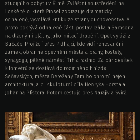
studijního pobytu v Římě. Zvláštní soustředění na
lidské tělo, které Pinsel zobrazuje dramaticky
odhaleně, vyvolává kritiku ze strany duchovenstva. A
proto pokrývá odhalené části postav Izáka a Samsona
nakliženými plátny, jako imitací drapérií. Opět vyráží z
Bučače. Projíždí přes Pidhajci, kde vidí renesanční
zámek, obranné opevnění města a brány, kostely,
synagogu, pěkné náměstí Trh a radnici. Za pár desítek
kilometrů se dostává do rodinného hnízda
Seňavských, města Berežany. Tam ho ohromí nejen
architektura, ale i skulpturní díla Henryka Horsta a
Johanna Pfistera. Potom cestuje přes Narajiv a Svirž.