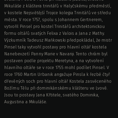
Mikuláše z kláštera trinitářů v Halyčskému předměstí,
v kostele Nejsvětější Trojice kolegia Trinitářů ve středu
města. V roce 1757, spolu s Johannem Gertnerem,
vytvořil Pinsel pro kostel Trinitářů architektonickou
formu oltářů svatých Felixa z Valois a Jana z Mathy.
Výzkumník Tadeusz Mańkowski předpokládal, že mistr
Pinsel taky vytvořil postavy pro hlavní oltář kostela
Nanebevzetí Panny Marie v Navariji. Tento chrám byl
postaven podle projektu Meretyna, a na vytvoření
hlavního oltáře se v roce 1755 mohl podílet Pinsel. V
roce 1760 Martin Urbanik angažuje Pinsla k řezbě čtyř
dřevěných soch pro hlavní oltář Kostela zasvěceného
Božímu Tělu při dominikánskému klášteru ve Lvově.
Jsou to postavy Jana Křtitele, svatého Dominika,
Augustina a Mikuláše.