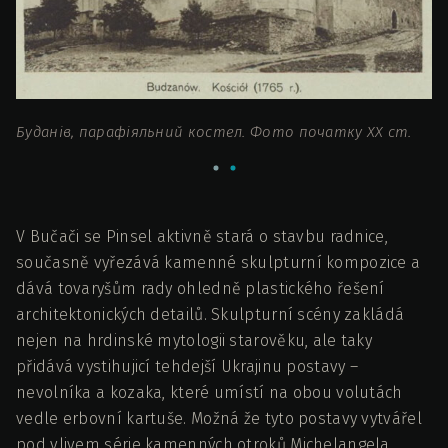
Буданів, парафіяльний костел. Фото початку ХХ ст.
Б
V Bučači se Pinsel aktivně stará o stavbu radnice,
současně vyřezává kamenné skulpturní kompozice a
dává tovaryšům rady ohledně plastického řešení
architektonických detailů. Skulpturní scény zakládá
nejen na hrdinské mytologii starověku, ale taky
přidává vystihujicí tehdejší Ukrajinu postavy –
nevolníka a kozaka, které umístí na obou volutách
vedle erbovní kartuše. Možná že tyto postavy vytvářel
pod vlivem série kamenných otroků Michelangela.