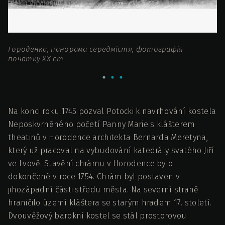
Городенка, панорама середмістя, фотографія
Пл
початку ХХ ст.
19
Na konci roku 1745 pozval Potocki k navrhování kostela
Neposkvrněného početí Panny Marie s klášterem
theatinů v Horodence architekta Bernarda Meretyna,
který už pracoval na vybudování katedrály svatého Jiří
ve Lvově. Stavění chrámu v Horodence bylo
dokončené v roce 1754. Chrám byl postaven v
jihozápadní části středu města. Na severní straně
hraničilo území kláštera se starým hradem 17. století.
Dvouvěžový barokní kostel se stál prostorovou