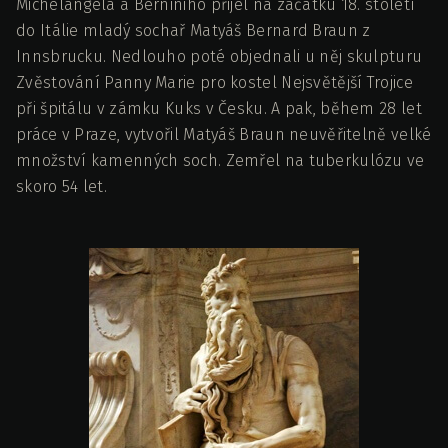
Michelangela a Berniniho přijel na začátku 18. století
do Itálie mladý sochař Matyáš Bernard Braun z
Innsbrucku. Nedlouho poté objednali u něj skulpturu
Zvěstování Panny Marie pro kostel Nejsvětější Trojice
při špitálu v zámku Kuks v Česku. A pak, během 28 let
práce v Praze, vytvořil Matyáš Braun neuvěřitelně velké
množství kamenných soch. Zemřel na tuberkulózu ve
skoro 54 let.