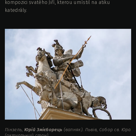
kompozici svatého Jiří, kterou umístil na atiku
katedrály.
Пінзель,
Юрій Змієборець
(вапняк). Львів, Собор св. Юра
(актуальний стан).