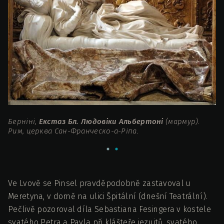
Берніні,
Екстаз Бл. Людовіки Альбертоні
(мармур).
Бе
Рим, церква Сан-Франческо-а-Ріпа.
С
Ve Lvově se Pinsel pravděpodobně zastavoval u
Meretyna, v domě na ulici Špitální (dnešní Teatrální).
Pečlivě pozoroval díla Sebastiana Fesingera v kostele
svatého Petra a Pavla při klášteře jezuitů, svatého