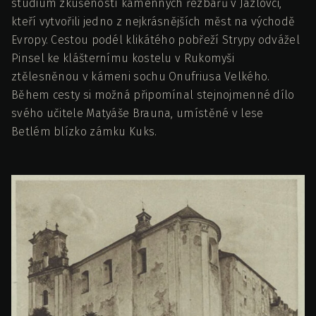
studium zkušeností kamenných řezbářů v Jazlovci,
kteří vytvořili jedno z nejkrásnějších měst na východě
Evropy. Cestou podél klikátého pobřeží Strypy odvážel
Pinsel ke klášternímu kostelu v Rukomyši
ztělesněnou v kámeni sochu Onufriusa Velkého.
Během cesty si možná připomínal stejnojmenné dílo
svého učitele Matyáše Brauna, umístěné v lese
Betlém blízko zámku Kuks.