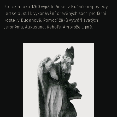
Koncem roku 1760 vyjíždí Pinsel z Bučače naposledy.
Teď se pustil k vykonávání dřevěných soch pro farní
kostel v Budanově. Pomocí žáků vytváří svatých
Jeronýma, Augustina, Řehoře, Ambrože a jiné.