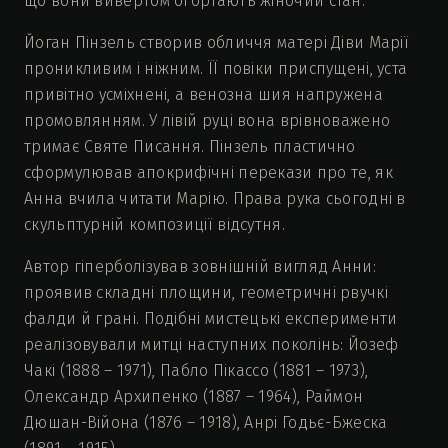
що вони вивертом огортають жіночий стан.
Йоган Пінзель створив обличчя матері Діви Марії
проникливим і ніжним. ЇЇ повіки приспущені, уста
привітно усміхнені, а венозна шия напружена
промовлянням. У лівій руці вона врівноважено
тримає Святе Писання. Пінзель пластично
сформулював апокрифічні перекази про те, як
Анна вчила читати Марію. Права рука сьогодні в
скульптурній композиції відсутня.
Автор гіперболізував зовнішній вигляд Анни:
проявив складні площини, геометричні рвучкі
фалди й грані. Подібні мистецькі експерименти
реалізовували митці наступних поколінь: Йозеф
Чакі (1888 – 1971), Пабло Пікассо (1881 – 1973),
Олександр Архипенко (1887 – 1964), Раймон
Дюшан-Війона (1876 – 1918), Анрі Годьє-Бжеска