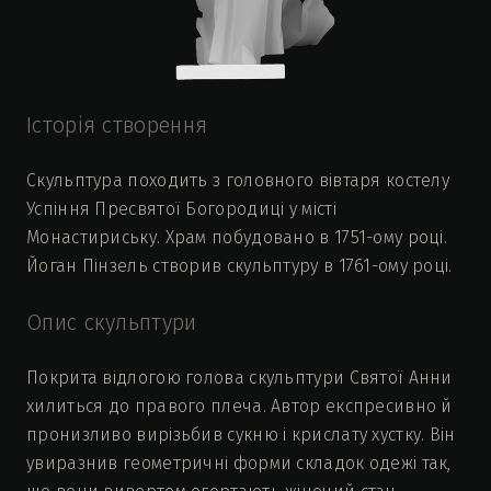
Історія створення
Скульптура походить з головного вівтаря костелу
Успіння Пресвятої Богородиці у місті
Монастириську. Храм побудовано в 1751-ому році.
Йоган Пінзель створив скульптуру в 1761-ому році.
Опис скульптури
Покрита відлогою голова скульптури Святої Анни
хилиться до правого плеча. Автор експресивно й
пронизливо вирізьбив сукню і крислату хустку. Він
увиразнив геометричні форми складок одежі так,