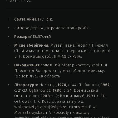
(1891 – 1915).
Свята Анна.
1761 рік.
липове дерево, втрачена поліхромія.
Розміри:
115х57х44,5
Місце зберігання:
Музей Івана Георгія Пінзеля
(Львівська національна галерея мистецтв імені
Б. Г. Возницького), ЛГМ № С-І-896.
Походження:
головний вівтар костелу Успіння
Пресвятої Богородиці у місті Монастириську,
Тернопільська область
Література:
Hornung,
1976
, с. 44; Любченко,
1967
,
с. 21-23; Gębarowicz,
1986
, с. 24; Возницький,
Опанасенко,
1988
, с. 9; Возницький,
1991
, с. 111,
Ostrowski J. K. Kościół parafialny p.w.
Wniebowzięcia Najświętszej Panny Marii w
Monasterzyskach // Kościoły i klasztory