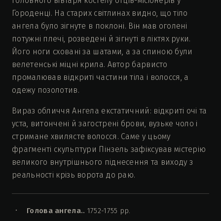
головного вівтаря костелу отців-місіонерів у
Городенці. На старих світлинах видно, що тіло
ангела було зігнуте в поклоні. Він мав оголені
потужні плечі, розведені й зігнуті в ліктях руки.
Його ноги сховані за шатами, а за спиною були
велетенські міцні крила. Автор барвисто
промалював відкриті частини тіла і волосся, а
одежу позолотив.
Вираз обличчя Ангела екстатичний: відкриті очі та
уста, витончені й загострені брови, вузьке чоло і
стримане хвилясте волосся. Саме у цьому
фрагменті скульптури Пінзель зафіксував містерію
великого внутрішнього піднесення та виходу з
реальності крізь ворота до раю.
Голова ангела..
1752-1755 рр.